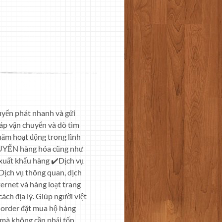
huyển phát nhanh và gửi
háp vận chuyển và dò tìm
năm hoạt động trong lĩnh
HUYỂN hàng hóa cũng như
xuất khẩu hàng ✔️Dịch vụ
Dịch vụ thông quan, dịch
ternet và hàng loạt trang
ch địa lý. Giúp người việt
n order đặt mua hộ hàng
g mà không cần phải tốn