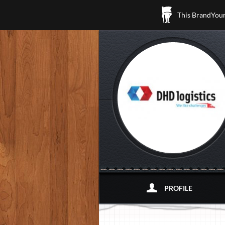
This BrandYours
PROFILE