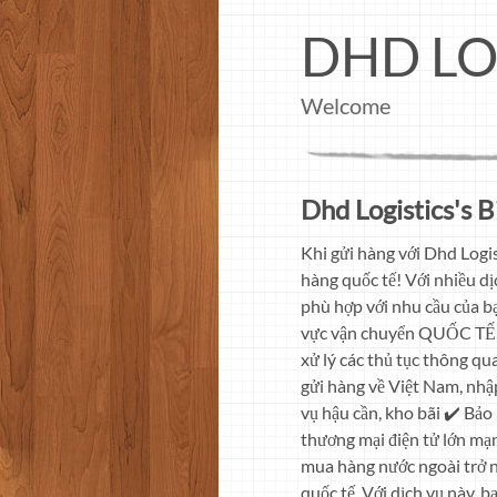
DHD LO
Welcome
Dhd Logistics's B
Khi gửi hàng với Dhd Logis
hàng quốc tế! Với nhiều d
phù hợp với nhu cầu của b
vực vận chuyển QUỐC TẾ,
xử lý các thủ tục thông 
gửi hàng về Việt Nam, nhậ
vụ hậu cần, kho bãi ✔️ Bảo
thương mại điện tử lớn mạn
mua hàng nước ngoài trở n
quốc tế. Với dịch vụ này, 