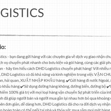
GISTICS
io:
tics - bạn đang gửi hàng với các chuyên gia về dịch vụ giao nhận c
ịch vụ chuyển phát nhanh cho bưu kiện và gói hàng, cùng các giải p
ạn - hãy tìm hiểu cách DHD Logistics chuyển phát hàng! Với nhiều 
 DhD Logistics có đủ khả năng và kinh nghiệm trong việc VẬN C
quan, hải quan, XUẤT NHẬP KHẨU hàng. ✔️Gửi hàng đi nước Ngoài, 
p khẩu hàng ✔️Sử dụng đường hàng không, đường biển, đường bộ ✔️
 hiểm 100% giá trị với mọi loại hàng vận chuyển Sự phát triển của in
h đã giúp người bán và người mua gần lại nhau hơn bỏ qua khoảng cá
ên đơn giản, dễ dàng hơn, DHD Logistics đã cho ra đời dịch vụ nhậ
bạn hoàn toàn có thể ngồi tại nhà và thỏa sức mua sắm mọi mặt hàn